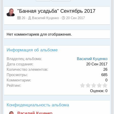
0
0
0
0
"Банная усадьба" Сентябрь 2017
26
Василий Куценко
20 Сен 2017
Нет комментариев для отображения.
Информация об альбоме
Владелец альбома
Василий Куценко
Дата создания
20 Сен 2017
Количество элементов
26
Просмотры
685
Комментарии
0
0
Рейтинг
,
Оценок: 0
0
0
з
Конфиденциальность альбома
в
ё
Василий Куценко