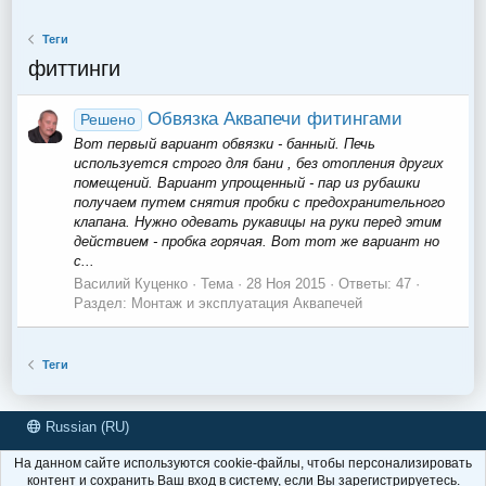
Теги
фиттинги
Обвязка Аквапечи фитингами
Решено
Вот первый вариант обвязки - банный. Печь
используется строго для бани , без отопления других
помещений. Вариант упрощенный - пар из рубашки
получаем путем снятия пробки с предохранительного
клапана. Нужно одевать рукавицы на руки перед этим
действием - пробка горячая. Вот тот же вариант но
с...
Василий Куценко
Тема
28 Ноя 2015
Ответы: 47
Раздел:
Монтаж и эксплуатация Аквапечей
Теги
Russian (RU)
Условия и правила
Политика конфиденциальности
Помощь
На данном сайте используются cookie-файлы, чтобы персонализировать
R
контент и сохранить Ваш вход в систему, если Вы зарегистрируетесь.