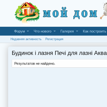
Форум
Что нового
Галерея
Как построить
Недавняя активность
Регистрация
Будинок і лазня Печі для лазні Акв
Результатов не найдено.