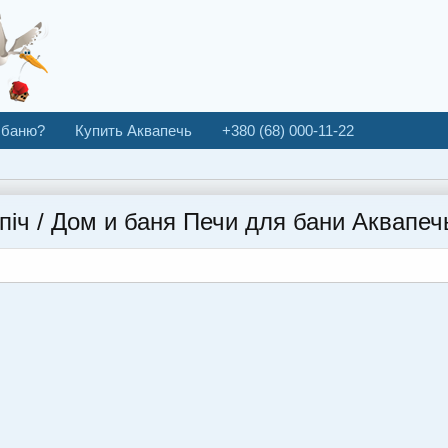
 баню?
Купить Аквапечь
+380 (68) 000-11-22
апіч / Дом и баня Печи для бани Аквапеч