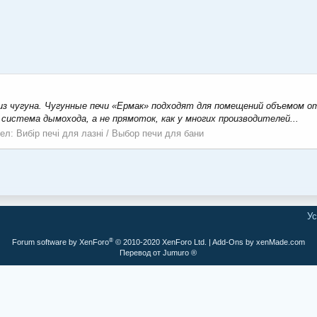
из чугуна. Чугунные печи «Ермак» подходят для помещений объемом от 
 система дымохода, а не прямоток, как у многих производителей...
ел:
Вибір печі для лазні / Выбор печи для бани
Ус
®
Forum software by XenForo
© 2010-2020 XenForo Ltd.
|
Add-Ons
by xenMade.com
Перевод от Jumuro ®