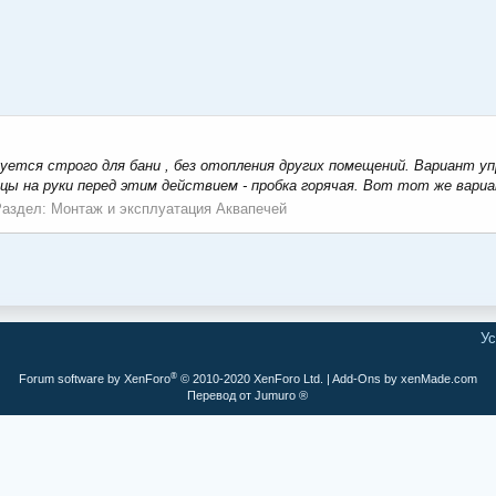
зуется строго для бани , без отопления других помещений. Вариант у
ы на руки перед этим действием - пробка горячая. Вот тот же вариан
Раздел:
Монтаж и эксплуатация Аквапечей
Ус
®
Forum software by XenForo
© 2010-2020 XenForo Ltd.
|
Add-Ons
by xenMade.com
Перевод от Jumuro ®