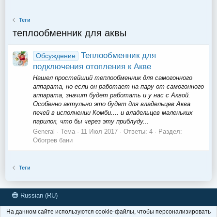
Теги
теплообменник для аквы
Теплообменник для
Обсуждение
подключения отопления к Акве
Нашел простейший теплообменник для самогонного
аппарата, но если он работает на пару от самогонного
аппарата, значит будет работать и у нас с Аквой.
Особенно актульно это будет для владельцев Аква
печей в исполнении Комби.... и владельцев маленьких
парилок, что бы через эту приблуду...
General
Тема
11 Июл 2017
Ответы: 4
Раздел:
Обогрев бани
Теги
Russian (RU)
Условия и правила
Политика конфиденциальности
Помощь
На данном сайте используются cookie-файлы, чтобы персонализировать