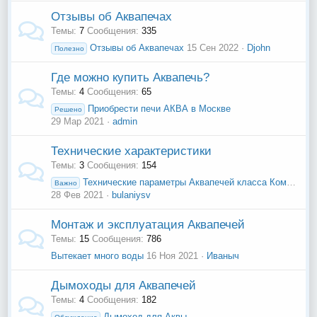
Отзывы об Аквапечах
Темы
7
Сообщения
335
Отзывы об Аквапечах
15 Сен 2022
Djohn
Полезно
Где можно купить Аквапечь?
Темы
4
Сообщения
65
Приобрести печи АКВА в Москве
Решено
29 Мар 2021
admin
Технические характеристики
Темы
3
Сообщения
154
Технические параметры Аквапечей класса Комфорт и Элит
Важно
28 Фев 2021
bulaniysv
Монтаж и эксплуатация Аквапечей
Темы
15
Сообщения
786
Вытекает много воды
16 Ноя 2021
Иваныч
Дымоходы для Аквапечей
Темы
4
Сообщения
182
Дымоход для Аквы