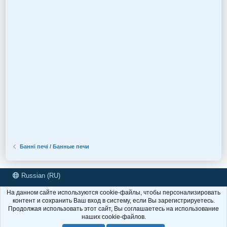
Банні печі / Банные печи
Russian (RU)
Условия и правила
Политика конфиденциальности
Помощь
На данном сайте используются cookie-файлы, чтобы персонализировать
R
контент и сохранить Ваш вход в систему, если Вы зарегистрируетесь.
S
Продолжая использовать этот сайт, Вы соглашаетесь на использование
S
наших cookie-файлов.
®
Forum software by XenForo
© 2010-2020 XenForo Ltd.
|
Add-Ons
by
xenMade.com